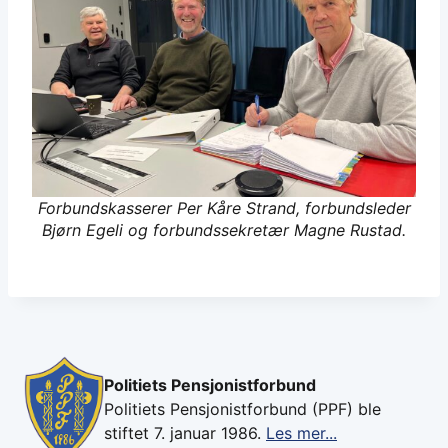
Forbundskasserer Per Kåre Strand, forbundsleder
Bjørn Egeli og forbundssekretær Magne Rustad.
Politiets Pensjonistforbund
Politiets Pensjonistforbund (PPF) ble
stiftet 7. januar 1986.
Les mer...