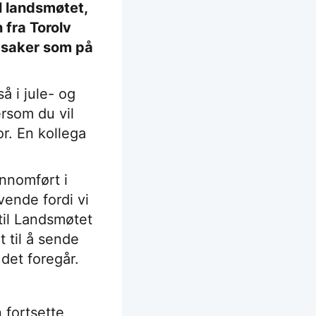
l landsmøtet,
 fra Torolv
 saker som på
å i jule- og
ersom du vil
or. En kollega
ennomført i
ende fordi vi
til Landsmøtet
t til å sende
det foregår.
 fortsette