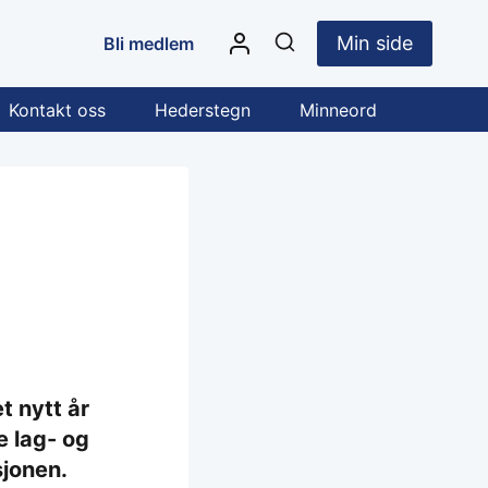
Min side
Bli medlem
Kontakt oss
Hederstegn
Minneord
t nytt år
e lag- og
sjonen.