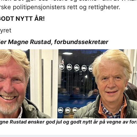
ke politipensjonisters rett og rettigheter.
GODT NYTT ÅR!
yret
leder Magne Rustad, forbundssekretær
gne Rustad ønsker god jul og godt nytt år på vegne av for