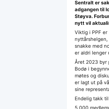
Sentralt er sa
adgangen til l
Støyva. Forbu
nytt vil aktual
Viktig i PPF er
nyttårshelgen,
snakke med noen
er aldri lenger
Året 2023 byr 
Bodø i begynne
møtes og disku
er lagt ut på v
sine representa
Endelig takk t
5 000 medlemme