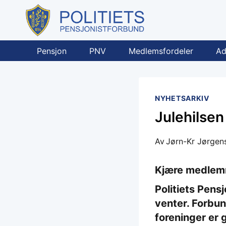
Skip
to
content
Pensjon
PNV
Medlemsfordeler
Ad
NYHETSARKIV
Julehilsen
Av
Jørn-Kr Jørgen
Kjære medlem
Politiets Pensj
venter. Forbun
foreninger er 