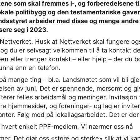
kene som skal fremmes i-, og forberedelsene ti
okale politibygg og den testamentariske gaven
ndsstyret arbeider med disse og mange andre
isere seg i 2023.
 Nettverket. Husk at Nettverket skal fungere ogs
 og du er selvsagt velkommen til å ta kontakt d
 eller trenger kontakt – eller hjelp – der du b
 unna enn en telefon.
på mange ting – bl.a. Landsmøtet som vil bli gj
lsen av juni. Det er spennende, morsomt og giv
terer felles arbeidsmål og meninger. Invitasjon 
åre hjemmesider, og foreninger- og lag er inviter
nter. Følg med på lokallagsarbeidet. Det er der 
il hvert enkelt PPF-medlem. Vi nærmer oss nå
r. Det gjør oss «store og sterke» slik at vi kan