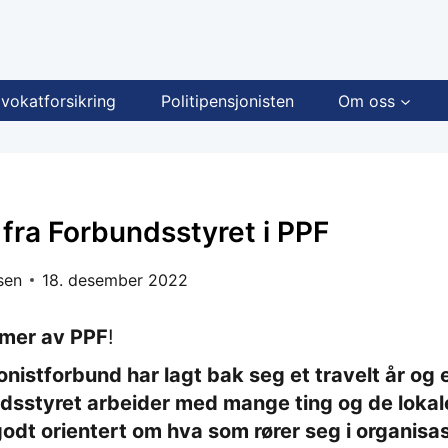
vokatforsikring
Politipensjonisten
Om oss
 fra Forbundsstyret i PPF
sen
18. desember 2022
mer av PPF
!
onistforbund har lagt bak seg et travelt år og e
dsstyret arbeider med mange ting og de lokal
godt orientert om hva som rører seg i organisa