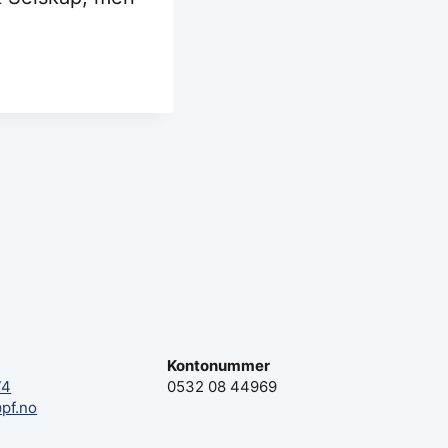
Kontonummer
74
0532 08 44969
pf.no