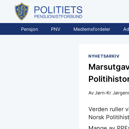
Skip
to
content
Pensjon
PNV
Medlemsfordeler
Ad
NYHETSARKIV
Marsutgave
Politihist
Av
Jørn-Kr Jørgen
Verden ruller v
Norsk Politihi
Mange av PPFs 