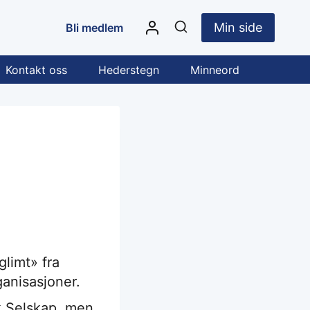
Min side
Bli medlem
Kontakt oss
Hederstegn
Minneord
glimt» fra
ganisasjoner.
k Selskap, men