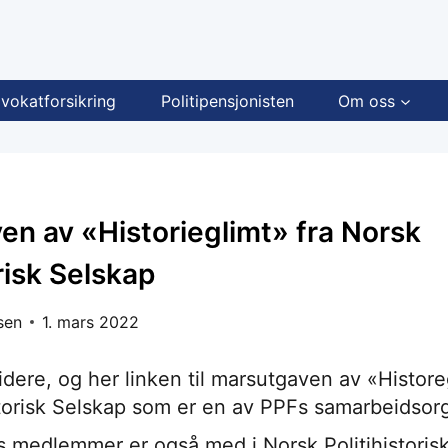
vokatforsikring
Politipensjonisten
Om oss
n av «Historieglimt» fra Norsk
orisk Selskap
sen
1. mars 2022
idere, og her linken til marsutgaven av «Histore
storisk Selskap som er en av PPFs samarbeidsor
medlemmer er også med i Norsk Politihistoris