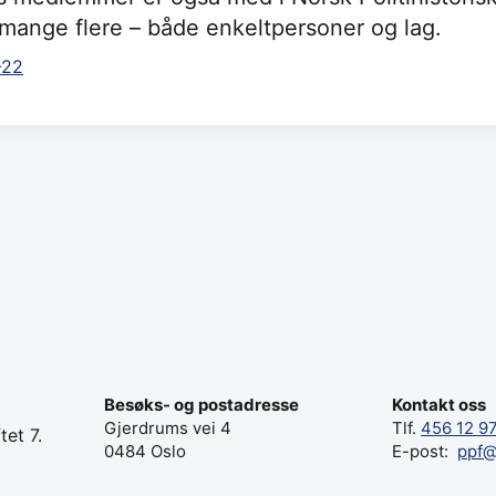
l mange flere – både enkeltpersoner og lag.
-22
Besøks- og postadresse
Kontakt oss
Gjerdrums vei 4
Tlf.
456 12 9
tet 7.
0484 Oslo
E-post:
ppf@