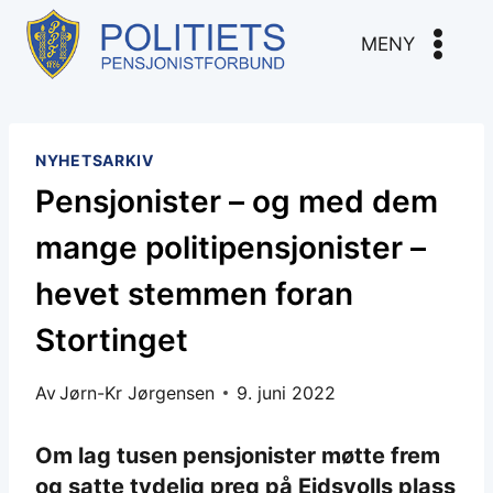
Skip
to
MENY
content
NYHETSARKIV
Pensjonister – og med dem
mange politipensjonister –
hevet stemmen foran
Stortinget
Av
Jørn-Kr Jørgensen
9. juni 2022
Om lag tusen pensjonister møtte frem
og satte tydelig preg på Eidsvolls plass