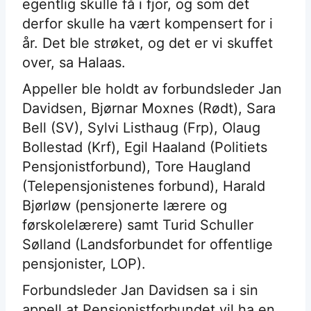
egentlig skulle få i fjor, og som det
derfor skulle ha vært kompensert for i
år. Det ble strøket, og det er vi skuffet
over, sa Halaas.
Appeller ble holdt av forbundsleder Jan
Davidsen, Bjørnar Moxnes (Rødt), Sara
Bell (SV), Sylvi Listhaug (Frp), Olaug
Bollestad (Krf), Egil Haaland (Politiets
Pensjonistforbund), Tore Haugland
(Telepensjonistenes forbund), Harald
Bjørløw (pensjonerte lærere og
førskolelærere) samt Turid Schuller
Sølland (Landsforbundet for offentlige
pensjonister, LOP).
Forbundsleder Jan Davidsen sa i sin
appell at Pensjonistforbundet vil ha en