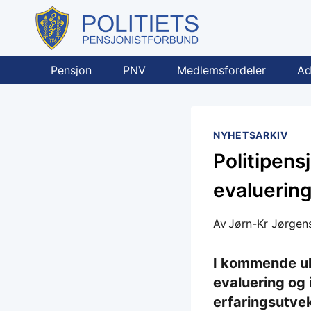
Skip
to
content
Pensjon
PNV
Medlemsfordeler
Ad
NYHETSARKIV
Politipens
evaluering
Av
Jørn-Kr Jørgen
I kommende uke
evaluering og 
erfaringsutvek