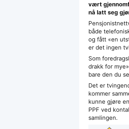
vært gjennomfø
nå latt seg gjø
Pensjonistnett
både telefonis
og fått «en uts
er det ingen tv
Som foredragsh
drakk for mye»
bare den du se
Det er tvingen
kommer sammen,
kunne gjøre en 
PPF ved konta
samlingen.