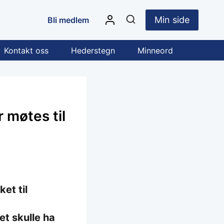
Min side
Bli medlem
Kontakt oss
Hederstegn
Minneord
 møtes til
et til
et skulle ha