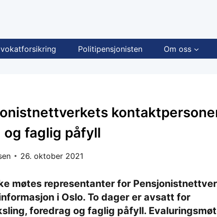
vokatforsikring
Politipensjonisten
Om oss
jonistnettverkets kontaktpersoner
 og faglig påfyll
sen
26. oktober 2021
 møtes representanter for Pensjonistnettverk
informasjon i Oslo. To dager er avsatt for
sling, foredrag og faglig påfyll. Evaluringsmøt