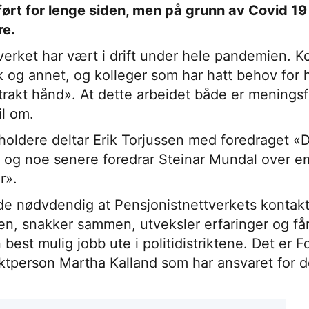
rt for lenge siden, men på grunn av Covid 19 
re.
verket har vært i drift under hele pandemien. Ko
k og annet, og kolleger som har hatt behov for h
trakt hånd». At dette arbeidet både er meningsfy
il om.
oldere deltar Erik Torjussen med foredraget «
 og noe senere foredrar Steinar Mundal over e
r».
de nødvdendig at Pensjonistnettverkets kontak
 snakker sammen, utveksler erfaringer og får 
best mulig jobb ute i politidistriktene. Det er F
ktperson Martha Kalland som har ansvaret for 