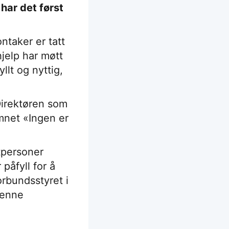
har det først
ntaker er tatt
jelp har møtt
llt og nyttig,
Direktøren som
mnet «Ingen er
tpersoner
påfyll for å
orbundsstyret i
denne