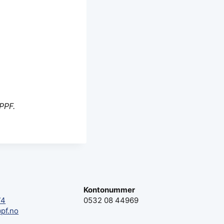
PPF.
Kontonummer
74
0532 08 44969
pf.no