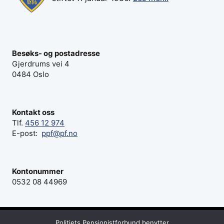
Besøks- og postadresse
Gjerdrums vei 4
0484 Oslo
Kontakt oss
Tlf.
456 12 974
E-post:
ppf@pf.no
Kontonummer
0532 08 44969
Politiets Pensjonistforbund benytter