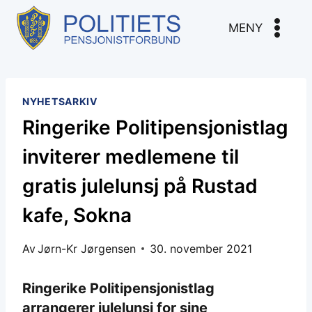
Skip
to
MENY
content
NYHETSARKIV
Ringerike Politipensjonistlag
inviterer medlemene til
gratis julelunsj på Rustad
kafe, Sokna
Av
Jørn-Kr Jørgensen
30. november 2021
Ringerike Politipensjonistlag
arrangerer julelunsj for sine