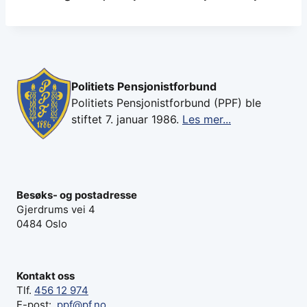
Politiets Pensjonistforbund
Politiets Pensjonistforbund (PPF) ble
stiftet 7. januar 1986.
Les mer...
Besøks- og postadresse
Gjerdrums vei 4
0484 Oslo
Kontakt oss
Tlf.
456 12 974
E-post:
ppf@pf.no