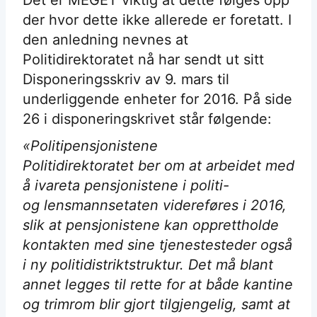
Det er MEGET viktig at dette følges opp
der hvor dette ikke allerede er foretatt. I
den anledning nevnes at
Politidirektoratet nå har sendt ut sitt
Disponeringsskriv av 9. mars til
underliggende enheter for 2016. På side
26 i disponeringskrivet står følgende:
«Politipensjonistene
Politidirektoratet ber om at arbeidet med
å ivareta pensjonistene i politi-
og lensmannsetaten videreføres i 2016,
slik at pensjonistene kan opprettholde
kontakten med sine tjenestesteder også
i ny politidistriktstruktur. Det må blant
annet legges til rette for at både kantine
og trimrom blir gjort tilgjengelig, samt at