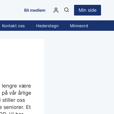
Min side
Bli medlem
Kontakt oss
Hederstegn
Minneord
ke lengre være
t på vår årlige
stiller oss
e seniorer. Et