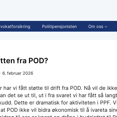
vokatforsikring
Politipensjonisten
Om oss
øtten fra POD?
6. februar 2026
 har vi fått støtte til drift fra POD. Nå vil de ik
n det se ut til, ut i fra svaret vi har fått så lang
udd. Dette er dramatisk for aktiviteten i PPF. Vi 
 at POD ikke vil bidra økonomisk til å ivareta sin