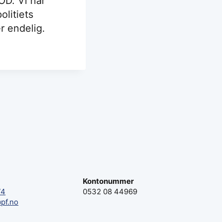
OD. Vi har
litiets
r endelig.
Kontonummer
74
0532 08 44969
pf.no