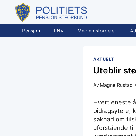
Skip
to
content
Pensjon
PNV
Medlemsfordeler
Ad
AKTUELT
Uteblir st
Av
Magne Rustad
Hvert eneste år
bidragsytere, ka
søknad om tilsk
uforstående til