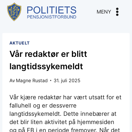
Skip
to
MENY
content
AKTUELT
Vår redaktør er blitt
langtidssykemeldt
Av
Magne Rustad
31. juli 2025
Vår kjære redaktør har vært utsatt for et
falluhell og er dessverre
langtidssykemeldt. Dette innebærer at
det blir liten aktivitet på hjemmesiden
og på FB i en periode fremover. Når det