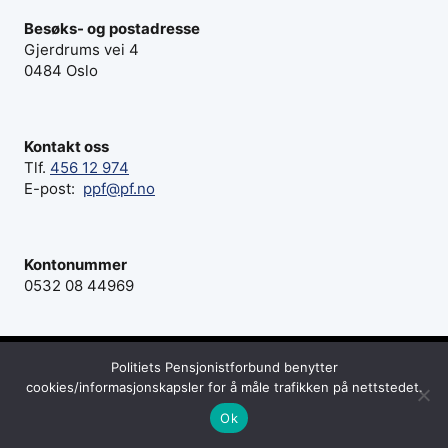
Besøks- og postadresse
Gjerdrums vei 4
0484 Oslo
Kontakt oss
Tlf.
456 12 974
E-post:
ppf@pf.no
Kontonummer
0532 08 44969
Politiets Pensjonistforbund benytter
© 2026 Politiets Pensjonistforbund - Webside fra
cookies/informasjonskapsler for å måle trafikken på nettstedet.
iStudio
Ok