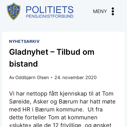
Skip
to
MENY
content
NYHETSARKIV
Gladnyhet – Tilbud om
bistand
Av
Oddbjørn Olsen
24. november 2020
Vi har nettopp fått kjennskap til at Tom
Søreide, Asker og Bærum har hatt møte
med HR i Bærum kommune. Ut fra
dette forteller Tom at kommunen
«slukte» alle de 12 frivillige, og ønsket