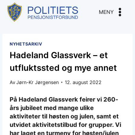
Skip
to
MENY
content
NYHETSARKIV
Hadeland Glassverk – et
utfluktssted og mye annet
Av
Jørn-Kr Jørgensen
12. august 2022
På Hadeland Glassverk feirer vi 260-
års jubileet med mange ulike
aktiviteter til høsten og julen, samt et
utvidet aktivitetstilbud for grupper. Vi
har laget en turmeny for høsten/julen