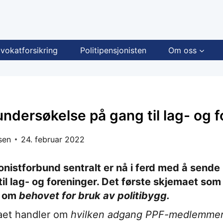
vokatforsikring
Politipensjonisten
Om oss
ndersøkelse på gang til lag- og 
sen
24. februar 2022
jonistforbund sentralt er nå i ferd med å sende 
il lag- og foreninger. Det første skjemaet som
et om
behovet for bruk av politibygg.
aet handler om
hvilken adgang PPF-medlemmer 