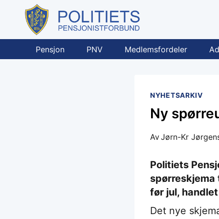
Skip
to
content
Pensjon
PNV
Medlemsfordeler
Ad
NYHETSARKIV
Ny spørreu
Av
Jørn-Kr Jørgen
Politiets Pens
spørreskjema t
før jul, handl
Det nye skjem