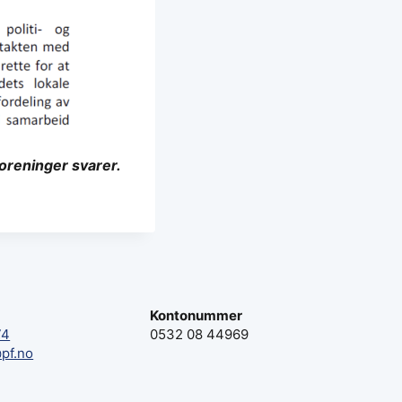
foreninger svarer.
Kontonummer
74
0532 08 44969
pf.no