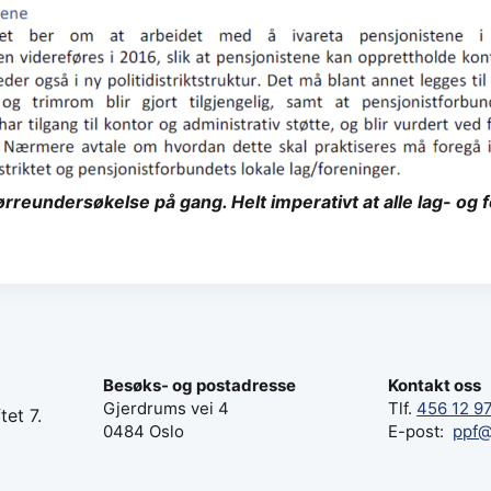
rreundersøkelse på gang. Helt imperativt at alle lag- og 
Besøks- og postadresse
Kontakt oss
Gjerdrums vei 4
Tlf.
456 12 9
tet 7.
0484 Oslo
E-post:
ppf@