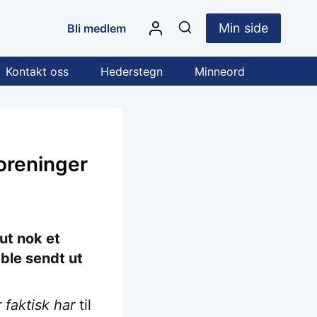
Min side
Bli medlem
Kontakt oss
Hederstegn
Minneord
foreninger
ut nok et
 ble sendt ut
faktisk har
til