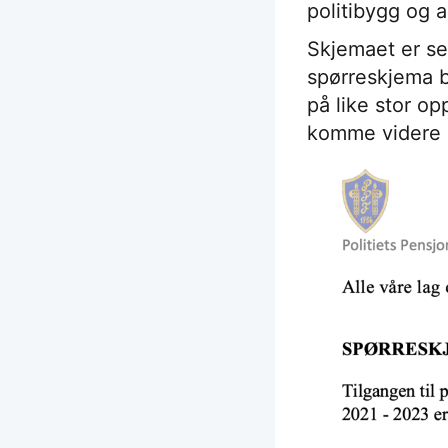
politibygg og a
Skjemaet er sen
spørreskjema b
på like stor op
komme videre 