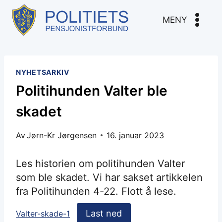
Skip
to
MENY
content
NYHETSARKIV
Politihunden Valter ble
skadet
Av
Jørn-Kr Jørgensen
16. januar 2023
Les historien om politihunden Valter
som ble skadet. Vi har sakset artikkelen
fra Politihunden 4-22. Flott å lese.
Last ned
Valter-skade-1