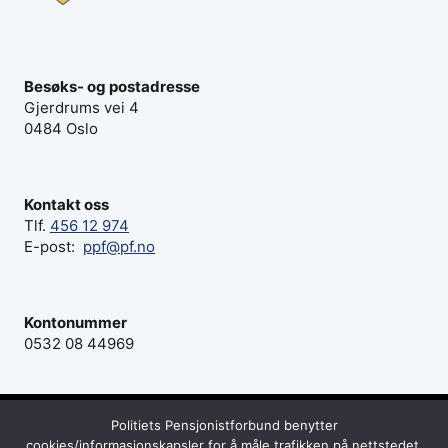
Besøks- og postadresse
Gjerdrums vei 4
0484 Oslo
Kontakt oss
Tlf.
456 12 974
E-post:
ppf@pf.no
Kontonummer
0532 08 44969
Politiets Pensjonistforbund benytter
© 2026 Politiets Pensjonistforbund - Webside fra
cookies/informasjonskapsler for å måle trafikken på nettstedet.