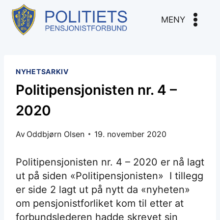
Skip
to
MENY
content
NYHETSARKIV
Politipensjonisten nr. 4 –
2020
Av
Oddbjørn Olsen
19. november 2020
Politipensjonisten nr. 4 – 2020 er nå lagt
ut på siden «Politipensjonisten» I tillegg
er side 2 lagt ut på nytt da «nyheten»
om pensjonistforliket kom til etter at
forbundslederen hadde skrevet sin