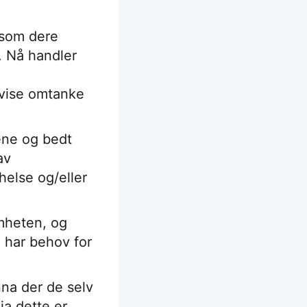
 som dere
. Nå handler
 vise omtanke
tene og bedt
av
else og/eller
omheten, og
m har behov for
nna der de selv
ja dette er