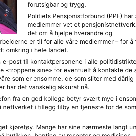
forutsigbar og trygg.
Politiets Pensjonistforbund (PPF) har
medlemmer vet et pensjonistnettverk
det om å hjelpe hverandre og
beiderne er til for alle våre medlemmer – for å
ndt omkring i hele landet.
 e-post til kontaktpersonene i alle politidistrik
 «troppene sine» for eventuelt å kontakte de 
re som er ensomme, de som sliter med dårlig h
er har det vanskelig akkurat nå.
lefon fra en god kollega betyr svært mye i ens
i nettverket i tillegg tilby en tjeneste for de so
eget kjøretøy. Mange har sine nærmeste langt u
på butikken, henting av resepter og medisiner – 