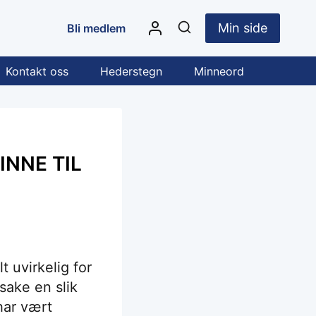
Min side
Bli medlem
Kontakt oss
Hederstegn
Minneord
INNE TIL
t uvirkelig for
rsake en slik
har vært