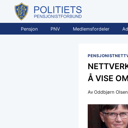
Skip
to
content
Pensjon
PNV
Medlemsfordeler
Ad
PENSJONISTNETT
NETTVERK
Å VISE O
Av
Oddbjørn Olsen