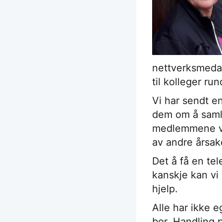
nettverksmedar
til kolleger ru
Vi har sendt en
dem om å samle
medlemmene vå
av andre årsak
Det å få en te
kanskje kan vi 
hjelp.
Alle har ikke 
bor. Handling 