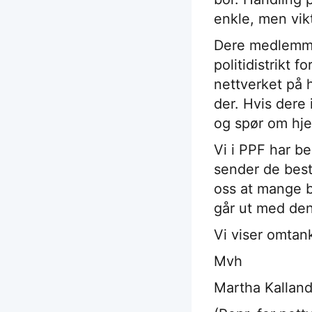
enkle, men vik
Dere medlemmer
politidistrikt
nettverket på h
der. Hvis dere i
og spør om hje
Vi i PPF har b
sender de best
oss at mange bl
går ut med den
Vi viser omtan
Mvh
Martha Kallan