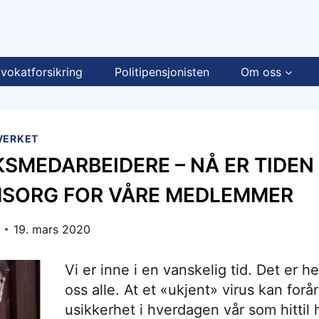
vokatforsikring
Politipensjonisten
Om oss
VERKET
SMEDARBEIDERE – NÅ ER TIDEN 
MSORG FOR VÅRE MEDLEMMER
19. mars 2020
Vi er inne i en vanskelig tid. Det er hel
oss alle. At et «ukjent» virus kan forå
usikkerhet i hverdagen vår som hittil 