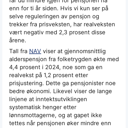
får du mindre igjen for pensjonen nå
enn for ti år siden. Hvis vi kun ser på
selve reguleringen av pensjon og
trekker fra prisveksten, har realveksten
vært negativ med 2,3 prosent disse
årene.
Tall fra
NAV
viser at gjennomsnittlig
alderspensjon fra folketrygden økte med
4,4 prosent i 2024, noe som ga en
realvekst på 1,2 prosent etter
prisjustering. Dette ga pensjonister noe
bedre økonomi. Likevel viser de lange
linjene at inntektsutviklingen
systematisk henger etter
lønnsmottagerne, og at gapet ikke
tettes når pensjonen øker mindre enn