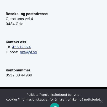
Besøks- og postadresse
Gjerdrums vei 4
0484 Oslo
Kontakt oss
Tlf.
456 12 974
E-post:
ppf@pf.no
Kontonummer
0532 08 44969
Politiets Pensjonistforbund benytter
© 2026 Politiets Pensjonistforbund - Webside fra
cookies/informasjonskapsler for å måle trafikken på nettstedet.
iStudio
Ok