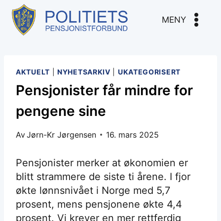
Skip
to
MENY
content
AKTUELT
|
NYHETSARKIV
|
UKATEGORISERT
Pensjonister får mindre for
pengene sine
Av
Jørn-Kr Jørgensen
16. mars 2025
Pensjonister merker at økonomien er
blitt strammere de siste ti årene. I fjor
økte lønnsnivået i Norge med 5,7
prosent, mens pensjonene økte 4,4
prosent. Vi krever en mer rettferdig