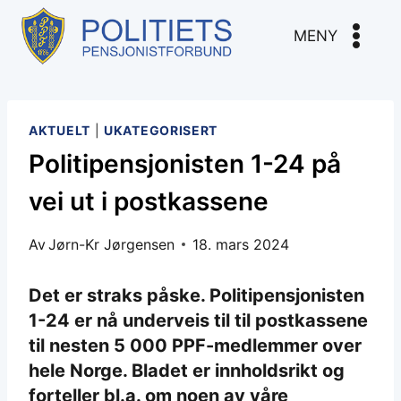
Skip
to
MENY
content
AKTUELT
|
UKATEGORISERT
Politipensjonisten 1-24 på
vei ut i postkassene
Av
Jørn-Kr Jørgensen
18. mars 2024
Det er straks påske. Politipensjonisten
1-24 er nå underveis til til postkassene
til nesten 5 000 PPF-medlemmer over
hele Norge. Bladet er innholdsrikt og
forteller bl.a. om noen av våre