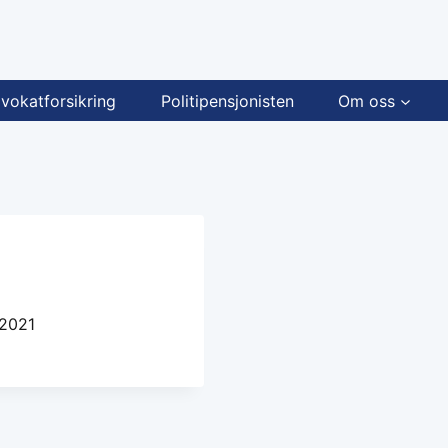
vokatforsikring
Politipensjonisten
Om oss
 2021