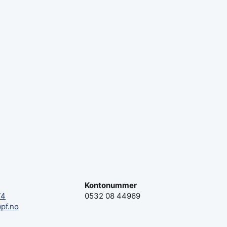
Kontonummer
74
0532 08 44969
pf.no