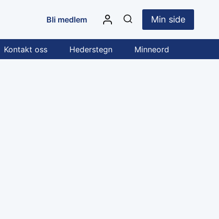
Min side
Bli medlem
Kontakt oss
Hederstegn
Minneord