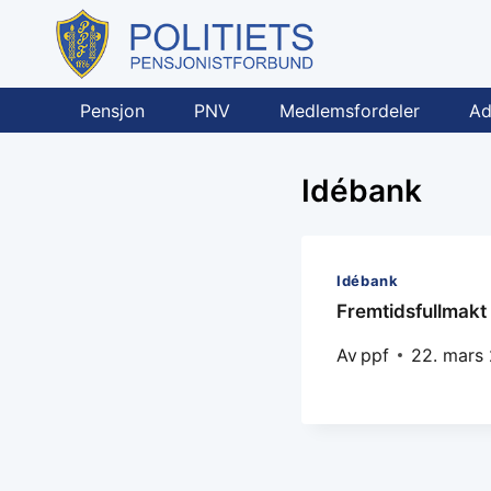
Skip
to
content
Pensjon
PNV
Medlemsfordeler
Ad
Idébank
Idébank
Fremtidsfullmakt
Av
ppf
22. mars