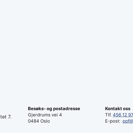
Besøks- og postadresse
Kontakt oss
Gjerdrums vei 4
Tlf.
456 12 9
tet 7.
0484 Oslo
E-post:
ppf@