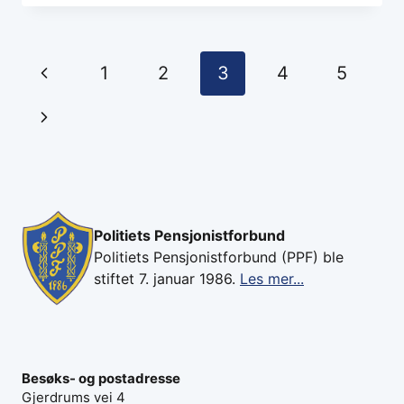
Page
Previous
1
2
3
4
5
navigation
Page
Next
Page
Politiets Pensjonistforbund
Politiets Pensjonistforbund (PPF) ble
stiftet 7. januar 1986.
Les mer...
Besøks- og postadresse
Gjerdrums vei 4